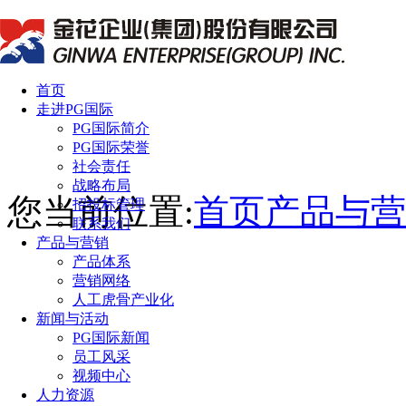
首页
走进PG国际
PG国际简介
PG国际荣誉
社会责任
战略布局
您当前位置:
首页
产品与营
招投标管理
联系我们
产品与营销
产品体系
营销网络
人工虎骨产业化
新闻与活动
PG国际新闻
员工风采
视频中心
人力资源